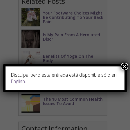
Related Posts
Your Footware Choices Might
Be Contributing To Your Back
Pain
Is My Pain From A Herniated
Disc?
Benefits Of Yoga On The
Body
×
Disculpa, pero esta entrada está disponible sólo en
5 General Tips For Self Care
English
.
The 10 Most Common Health
Issues To Avoid
Contact Information