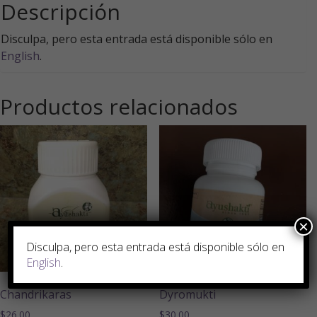
Descripción
Disculpa, pero esta entrada está disponible sólo en
English
.
Productos relacionados
×
Disculpa, pero esta entrada está disponible sólo en
English
.
Chandrikaras
Dyromukti
$
26.00
$
30.00