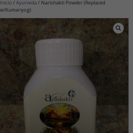
Inicio
/
Ayurveda
/ Narishakti Powder (Replaced
w/Kumariyog)