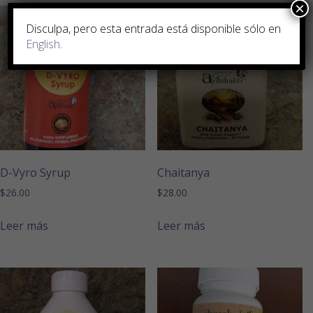
×
Disculpa, pero esta entrada está disponible sólo en
English
.
D-Vyro Syrup
Chaitanya
$
26.00
$
28.00
Leer más
Leer más